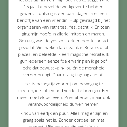
15 jaar bij dezelfde werkgever te hebben
gewerkt - ontving ik een paar dagen later een
berichtje van een vriendin. Hulp gevraagd bij het
organiseren van retraites. Yes! dacht ik. En toen
ging mijn hoofd in allerlei mitsen en maren.
Gelukkig was de yes zo sterk en heb ik contact
gezocht. Vier weken later zat ik in Bosnië, of al
places, en beleefde ik een magische retraite. Ik
gun iedereen eenzelfde ervaring en ik geloof
echt dat bewust -zijn- jou én de mensheid
verder brengt. Daar draag ik graag aan bij.
Het is belangrijk voor mij om beweging te
creëren, iets of iemand verder te brengen. Een
meer moeiteloos leven. Prestatierust, maar ook
verantwoordelijkheid durven nemen.
Ik hou van eerlijk en puur. Alles mag er zijn en
graag zoals het is. Zonder oordeel en met
respect. Mijn bewust-zijn zet ik in als