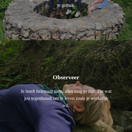
je gemak.
Observeer
Je hoeft helemaal niets, alles mag er zijn. Zie wat
jou tegenhoudt om te leven zoals je werkelijk
wil.