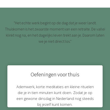
"Het echte werk begint op de dag dat je weer landt.
Thuiskomen is het zwaarste moment van een retraite. De vallei
klinkt nog na, en het dagelijks leven trekt aan je. Daarom laten
we je niet direct los."
Oefeningen voor thuis
Ademwerk, korte meditaties en kleine rituelen
die je in tien minuten kunt doen. Zodat je op
een gewone dinsdag in Nederland nog steeds
bij jezelf kunt komen.